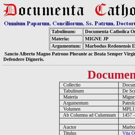
Tabulinum:
Documenta Catholica O
Materia:
MIGNE JP
Argumentum:
Marbodus Redonensis Epi
Sancto Alberto Magno Patrono Plorante ac Beata Semper Virgin
Defendere Digneris.
Documen
Collectio
Docume
Tabulinum
De Scri
Materia
Migne
Argumentum
Patrolo
Volumen
MPL1
Ab Columna ad Culumnam
1457 -
Auctor
Marbodu
Titulus
Vita O