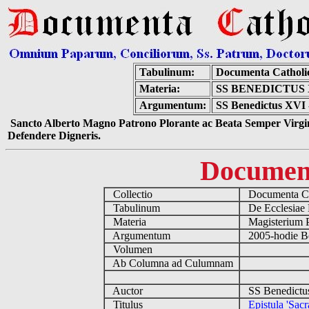
Tabulinum:
Documenta Catholi
Materia:
SS BENEDICTUS
Argumentum:
SS Benedictus XVI -
Sancto Alberto Magno Patrono Plorante ac Beata Semper Virgin
Defendere Digneris.
Documen
Collectio
Documenta Ca
Tabulinum
De Ecclesiae 
Materia
Magisterium 
Argumentum
2005-hodie B
Volumen
Ab Columna ad Culumnam
Auctor
SS Benedictu
Titulus
Epistula 'Sac