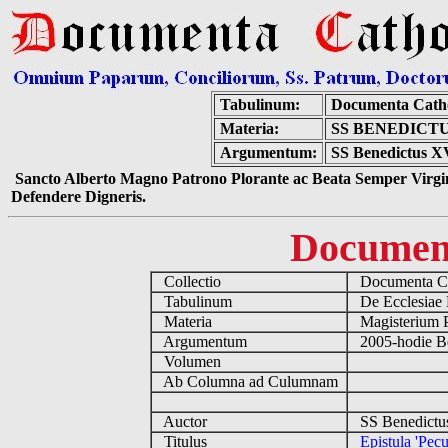
Tabulinum:
Documenta Cath
Materia:
SS BENEDICTU
Argumentum:
SS Benedictus XVI
Sancto Alberto Magno Patrono Plorante ac Beata Semper Virgin
Defendere Digneris.
Documen
Collectio
Documenta Ca
Tabulinum
De Ecclesiae 
Materia
Magisterium 
Argumentum
2005-hodie B
Volumen
Ab Columna ad Culumnam
Auctor
SS Benedictu
Titulus
Epistula 'Pecu