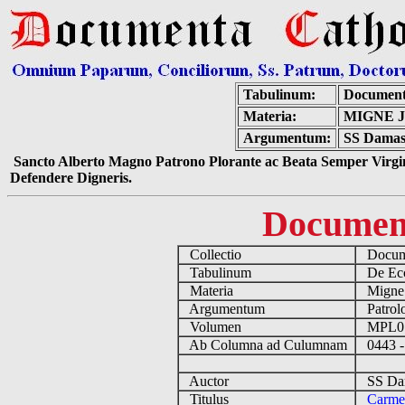
Tabulinum:
Document
Materia:
MIGNE J
Argumentum:
SS Damasu
Sancto Alberto Magno Patrono Plorante ac Beata Semper Virgin
Defendere Digneris.
Documen
Collectio
Docume
Tabulinum
De Eccl
Materia
Migne
Argumentum
Patrolo
Volumen
MPL0
Ab Columna ad Culumnam
0443 -
Auctor
SS Dam
Titulus
Carme