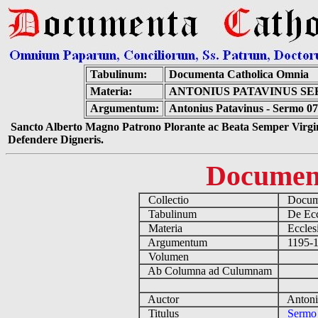
Tabulinum:
Documenta Catholica Omnia
Materia:
ANTONIUS PATAVINUS SE
Argumentum:
Antonius Patavinus - Sermo 078
Sancto Alberto Magno Patrono Plorante ac Beata Semper Virgin
Defendere Digneris.
Documen
Collectio
Docume
Tabulinum
De Eccl
Materia
Ecclesi
Argumentum
1195-12
Volumen
Ab Columna ad Culumnam
Auctor
Antoniu
Titulus
Sermo 