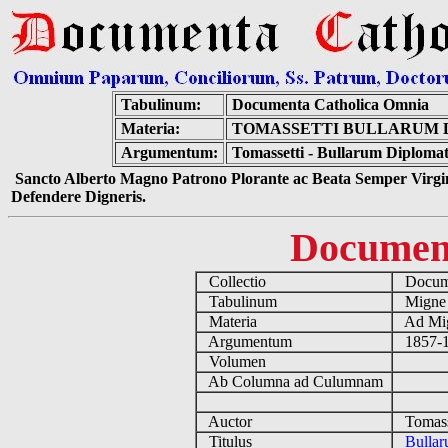
Tabulinum:
Documenta Catholica Omnia
Materia:
TOMASSETTI BULLARUM D
Argumentum:
Tomassetti - Bullarum Diploma
Sancto Alberto Magno Patrono Plorante ac Beata Semper Virgin
Defendere Digneris.
Documen
Collectio
Docume
Tabulinum
Mign
Materia
Ad Mig
Argumentum
1857-18
Volumen
Ab Columna ad Culumnam
Auctor
Tomasse
Titulus
Bullar