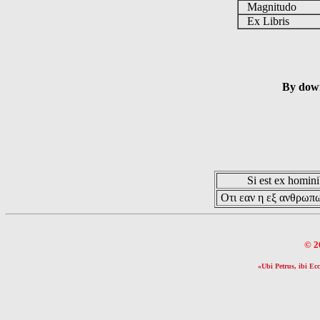
Magnitudo
Ex Libris
By down
Si est ex hominib
Οτι εαν η εξ ανθρωπω
© 2
«Ubi Petrus, ibi Ecc