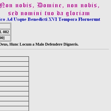
 082
90]
s Deus, Hunc Locum a Malo Defendere Digneris.