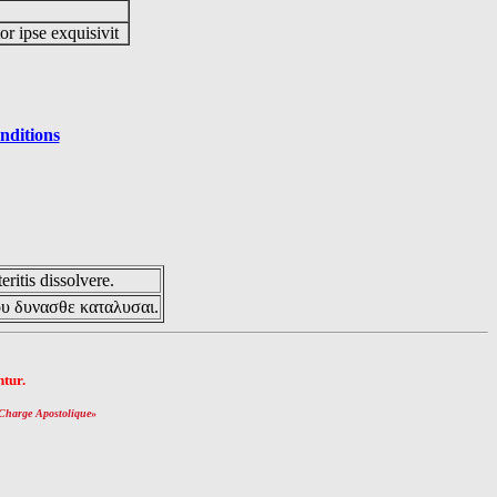
or ipse exquisivit
nditions
eritis dissolvere.
ου δυνασθε καταλυσαι.
tur.
Charge Apostolique
»