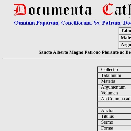
Tabu
Mate
Argu
Sancto Alberto Magno Patrono Plorante ac Bea
Collectio
Tabulinum
Materia
Argumentum
Volumen
Ab Columna a
Auctor
Titulus
Sermo
Forma