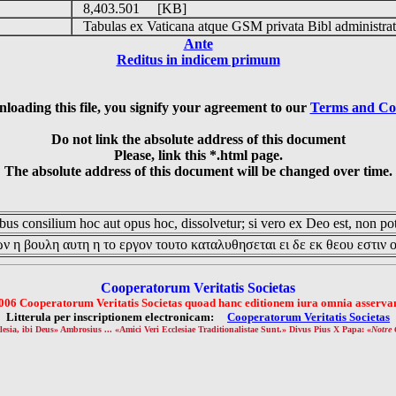
8,403.501 [KB]
Tabulas ex Vaticana atque GSM privata Bibl administrat
Ante
Reditus in indicem primum
loading this file, you signify your agreement to our
Terms and Co
Do not link the absolute address of this document
Please, link this *.html page.
The absolute address of this document will be changed over time.
us consilium hoc aut opus hoc, dissolvetur; si vero ex Deo est, non pot
ν η βουλη αυτη η το εργον τουτο καταλυθησεται ει δε εκ θεου εστιν 
Cooperatorum Veritatis Societas
006 Cooperatorum Veritatis Societas quoad hanc editionem iura omnia asservan
Litterula per inscriptionem electronicam:
Cooperatorum Veritatis Societas
lesia, ibi Deus» Ambrosius ... «Amici Veri Ecclesiae Traditionalistae Sunt.» Divus Pius X Papa: «
Notre 