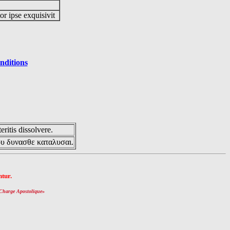
or ipse exquisivit
nditions
eritis dissolvere.
ου δυνασθε καταλυσαι.
tur.
Charge Apostolique
»