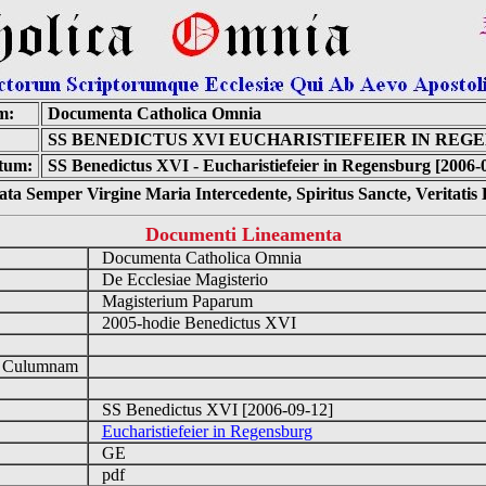
m:
Documenta Catholica Omnia
SS BENEDICTUS XVI EUCHARISTIEFEIER IN REG
tum:
SS Benedictus XVI - Eucharistiefeier in Regensburg [2006-
ta Semper Virgine Maria Intercedente, Spiritus Sancte, Veritati
Documenti Lineamenta
Documenta Catholica Omnia
De Ecclesiae Magisterio
Magisterium Paparum
2005-hodie Benedictus XVI
d Culumnam
SS Benedictus XVI [2006-09-12]
Eucharistiefeier in Regensburg
GE
pdf