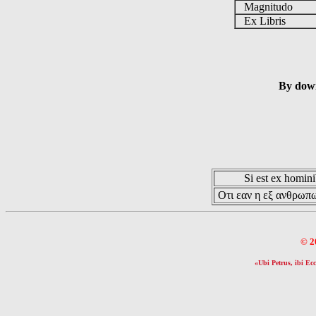
Magnitudo
Ex Libris
By down
Si est ex hominib
Οτι εαν η εξ ανθρωπω
© 2
«Ubi Petrus, ibi Ecc