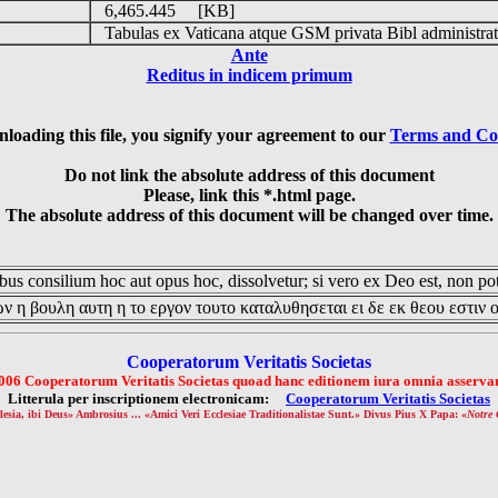
6,465.445 [KB]
Tabulas ex Vaticana atque GSM privata Bibl administrat
Ante
Reditus in indicem primum
loading this file, you signify your agreement to our
Terms and Co
Do not link the absolute address of this document
Please, link this *.html page.
The absolute address of this document will be changed over time.
us consilium hoc aut opus hoc, dissolvetur; si vero ex Deo est, non pot
ν η βουλη αυτη η το εργον τουτο καταλυθησεται ει δε εκ θεου εστιν 
Cooperatorum Veritatis Societas
006 Cooperatorum Veritatis Societas quoad hanc editionem iura omnia asservan
Litterula per inscriptionem electronicam:
Cooperatorum Veritatis Societas
lesia, ibi Deus» Ambrosius ... «Amici Veri Ecclesiae Traditionalistae Sunt.» Divus Pius X Papa: «
Notre 